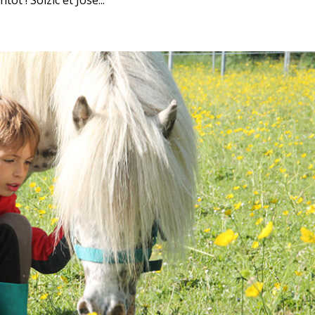
ôt ! Soizic et José...