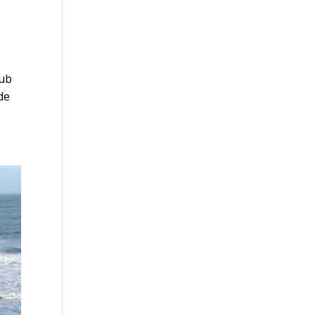
lub
de